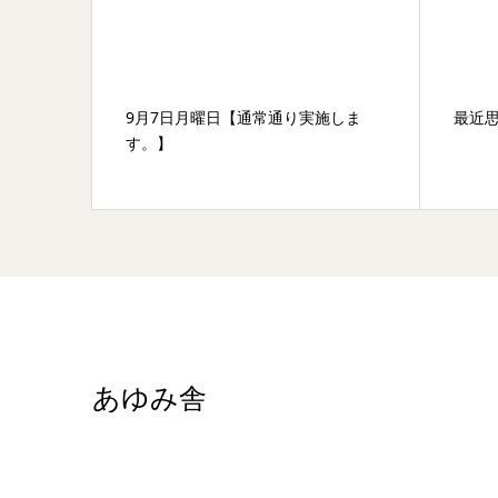
りまし
9月7日月曜日【通常通り実施しま
最近
す。】
あゆみ舎
愛媛県西条市古川甲323-12